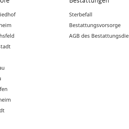
höfe
Bestattungen
iedhof
Sterbefall
heim
Bestattungsvorsorge
chsfeld
AGB des Bestattungsdie
tadt
l
au
u
fen
heim
dt