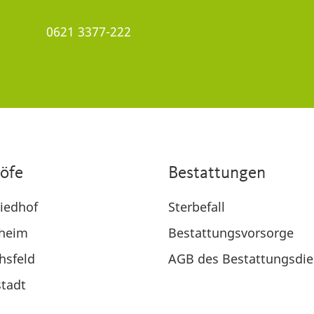
0621 3377-222
höfe
Bestattungen
iedhof
Sterbefall
heim
Bestattungsvorsorge
chsfeld
AGB des Bestattungsdie
tadt
l