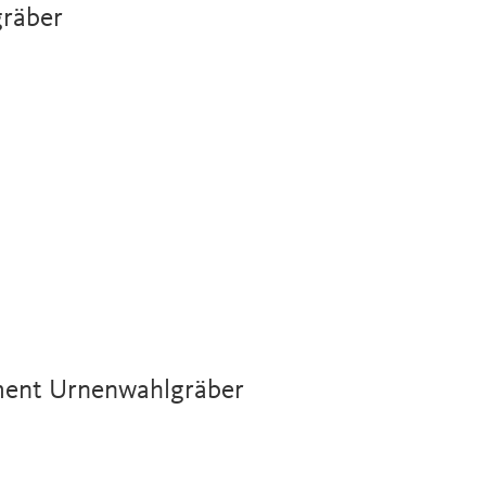
gräber
ment Urnenwahlgräber