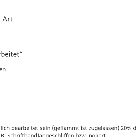
 Art
rbeitet“
sen
lich bearbeitet sein (geflammt ist zugelassen) 20% d
B. Schriftband)angeschliffen bzw. poliert