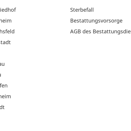
iedhof
Sterbefall
heim
Bestattungsvorsorge
chsfeld
AGB des Bestattungsdie
tadt
l
au
u
fen
heim
dt