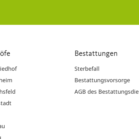
höfe
Bestattungen
iedhof
Sterbefall
heim
Bestattungsvorsorge
chsfeld
AGB des Bestattungsdie
tadt
l
au
u